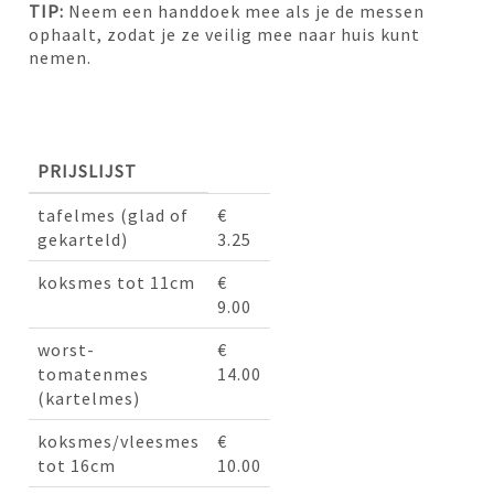
TIP:
Neem een handdoek mee als je de messen
ophaalt, zodat je ze veilig mee naar huis kunt
nemen.
PRIJSLIJST
tafelmes (glad of
€
gekarteld)
3.25
koksmes tot 11cm
€
9.00
worst-
€
tomatenmes
14.00
(kartelmes)
koksmes/vleesmes
€
tot 16cm
10.00