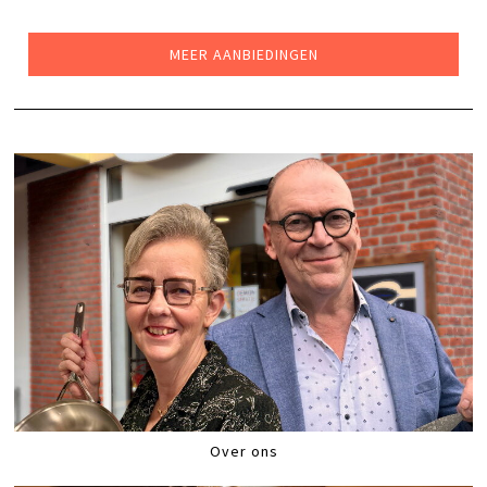
WAS:
IS:
€209,00.
€169,00.
MEER AANBIEDINGEN
Over ons