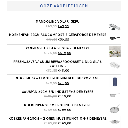
ONZE AANBIEDINGEN
MANDOLINE VOLARI GEFU
OORSPRONKELIJKE
HUIDIGE
€
69,99
€
49,99
PRIJS
PRIJS
WAS:
IS:
KOEKENPAN 28CM ALUCOMFORT-3 CERAFORCE DEMEYERE
€69,99.
€49,99.
OORSPRONKELIJKE
HUIDIGE
€
69,00
€
59,99
PRIJS
PRIJS
WAS:
IS:
PANNENSET 3 DLG SILVER-7 DEMEYERE
€69,00.
€59,99.
OORSPRONKELIJKE
HUIDIGE
€
725,00
€
579,00
PRIJS
PRIJS
WAS:
IS:
FRESH&SAVE VACUÜM BEWAARDOOSSET 3 DLG GLAS
€725,00.
€579,00.
ZWILLING
OORSPRONKELIJKE
HUIDIGE
€
52,85
€
45,00
PRIJS
PRIJS
NOOTMUSKAATMOLEN DENIM BLUE MICROPLANE
WAS:
IS:
OORSPRONKELIJKE
HUIDIGE
€
29,99
€52,85.
€
24,99
€45,00.
PRIJS
PRIJS
WAS:
IS:
SAUSPAN 20CM Z/D INDUSTRY-5 DEMEYERE
€29,99.
€24,99.
OORSPRONKELIJKE
HUIDIGE
€
185,00
€
129,00
PRIJS
PRIJS
WAS:
IS:
KOEKENPAN 28CM PROLINE-7 DEMEYERE
€185,00.
€129,00.
OORSPRONKELIJKE
HUIDIGE
€
259,00
€
209,00
PRIJS
PRIJS
WAS:
IS:
KOEKENPAN 28CM + 2 OREN MULTIFUNCTION-7 DEMEYERE
€259,00.
€209,00.
OORSPRONKELIJKE
HUIDIGE
€
209,00
€
169,00
PRIJS
PRIJS