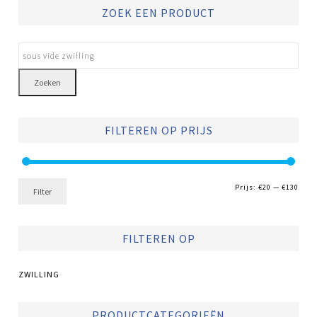
ZOEK EEN PRODUCT
Zoeken
FILTEREN OP PRIJS
Min.
Max.
Prijs:
€20
—
€130
Filter
prijs
prijs
FILTEREN OP
ZWILLING
PRODUCTCATEGORIEËN