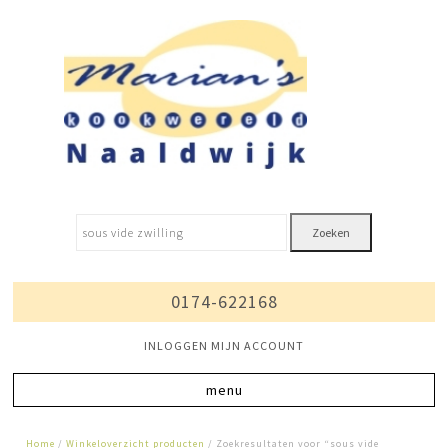
Zoeken
0174-622168
INLOGGEN MIJN ACCOUNT
Home
/
Winkeloverzicht producten
/ Zoekresultaten voor “sous vide