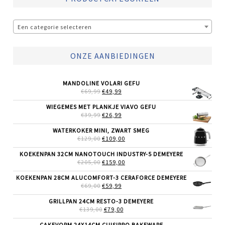
Een categorie selecteren
ONZE AANBIEDINGEN
MANDOLINE VOLARI GEFU
OORSPRONKELIJKE
HUIDIGE
€
69,99
€
49,99
PRIJS
PRIJS
WAS:
IS:
WIEGEMES MET PLANKJE VIAVO GEFU
€69,99.
€49,99.
OORSPRONKELIJKE
HUIDIGE
€
39,99
€
26,99
PRIJS
PRIJS
WAS:
IS:
WATERKOKER MINI, ZWART SMEG
€39,99.
€26,99.
OORSPRONKELIJKE
HUIDIGE
€
129,00
€
109,00
PRIJS
PRIJS
WAS:
IS:
KOEKENPAN 32CM NANOTOUCH INDUSTRY-5 DEMEYERE
€129,00.
€109,00.
OORSPRONKELIJKE
HUIDIGE
€
205,00
€
159,00
PRIJS
PRIJS
WAS:
IS:
KOEKENPAN 28CM ALUCOMFORT-3 CERAFORCE DEMEYERE
€205,00.
€159,00.
OORSPRONKELIJKE
HUIDIGE
€
69,00
€
59,99
PRIJS
PRIJS
WAS:
IS:
GRILLPAN 24CM RESTO-3 DEMEYERE
€69,00.
€59,99.
OORSPRONKELIJKE
HUIDIGE
€
139,00
€
79,00
PRIJS
PRIJS
WAS:
IS:
CAKEVORM 24X14CM CUISIPRO BAKEWARE