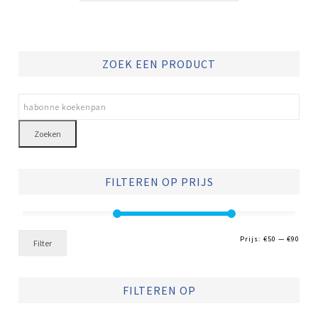
ZOEK EEN PRODUCT
Zoeken
FILTEREN OP PRIJS
Min.
Max.
Prijs:
€50
—
€90
Filter
prijs
prijs
FILTEREN OP