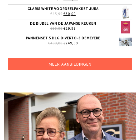
PRIJS
PRIJS
WAS:
IS:
CLARIS WHITE VOORDEELPAKKET JURA
€189,00.
€149,00.
OORSPRONKELIJKE
HUIDIGE
€
45,99
€
30,00
PRIJS
PRIJS
WAS:
IS:
DE BIJBEL VAN DE JAPANSE KEUKEN
€45,99.
€30,00.
OORSPRONKELIJKE
HUIDIGE
€
36,99
€
29,99
PRIJS
PRIJS
WAS:
IS:
PANNENSET 5 DLG DIVERTO-3 DEMEYERE
€36,99.
€29,99.
OORSPRONKELIJKE
HUIDIGE
€
409,00
€
249,00
PRIJS
PRIJS
WAS:
IS:
€409,00.
€249,00.
MEER AANBIEDINGEN