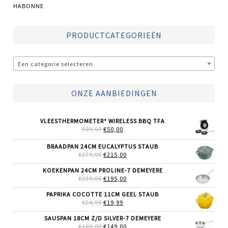
HABONNE
PRODUCTCATEGORIEËN
Een categorie selecteren
ONZE AANBIEDINGEN
VLEESTHERMOMETER* WIRELESS BBQ TFA
OORSPRONKELIJKE
HUIDIGE
€
89,00
€
50,00
PRIJS
PRIJS
WAS:
IS:
BRAADPAN 24CM EUCALYPTUS STAUB
€89,00.
€50,00.
OORSPRONKELIJKE
HUIDIGE
€
279,00
€
215,00
PRIJS
PRIJS
WAS:
IS:
KOEKENPAN 24CM PROLINE-7 DEMEYERE
€279,00.
€215,00.
OORSPRONKELIJKE
HUIDIGE
€
239,00
€
195,00
PRIJS
PRIJS
WAS:
IS:
PAPRIKA COCOTTE 11CM GEEL STAUB
€239,00.
€195,00.
OORSPRONKELIJKE
HUIDIGE
€
24,99
€
19,99
PRIJS
PRIJS
WAS:
IS:
SAUSPAN 18CM Z/D SILVER-7 DEMEYERE
€24,99.
€19,99.
OORSPRONKELIJKE
HUIDIGE
€
189,00
€
149,00