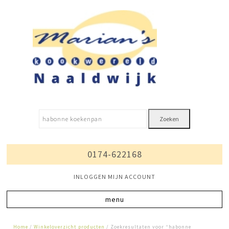
Zoeken
0174-622168
INLOGGEN MIJN ACCOUNT
Home
/
Winkeloverzicht producten
/ Zoekresultaten voor “habonne